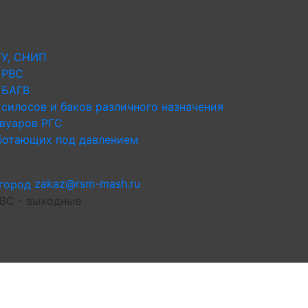
ТУ, СНИП
 РВС
 БАГВ
силосов и баков различного назначения
рвуаров РГС
аботающих под давлением
zakaz@rsm-mash.ru
 ВС - выходные