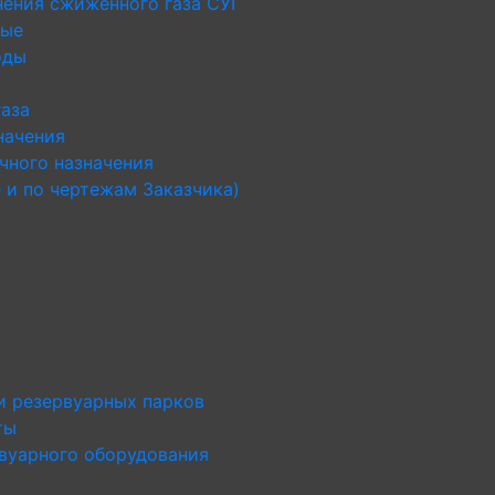
нения сжиженного газа СУГ
ные
оды
газа
начения
чного назначения
 и по чертежам Заказчика)
и резервуарных парков
ты
рвуарного оборудования