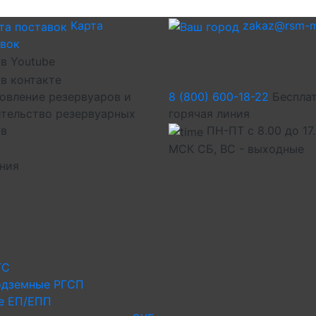
Карта
zakaz@rsm-m
авок
овление резервуаров и
8 (800) 600-18-22
Беспла
тельство резервуарных
горячая линия
ов
ПН-ПТ с 8.00 до 17
МСК СБ, ВС - выходные
иния
ГС
одземные РГСП
е ЕП/ЕПП