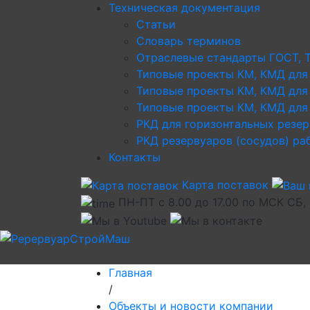
Техническая документация
Статьи
Словарь терминов
Отраслевые стандарты ГОСТ, 
Типовые проекты КМ, КМД для
Типовые проекты КМ, КМД для
Типовые проекты КМ, КМД для 
РКД для горизонтальных резе
РКД резервуаров (сосудов) р
Контакты
Карта поставок
ПН-ПТ с 8.00 до 17.00 по МСК СБ,
Главная
/
Объекты и новости компании