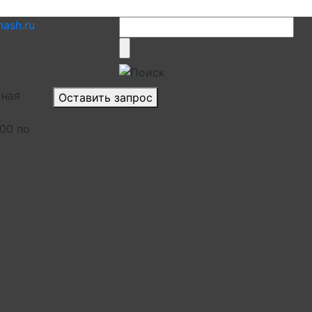
ash.ru
тная
Оставить запрос
.00 по