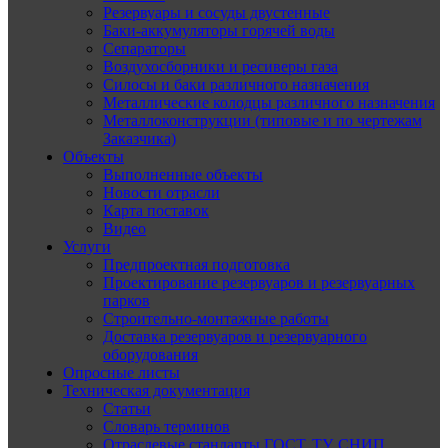
Резервуары и сосуды двустенные
Баки-аккумуляторы горячей воды
Сепараторы
Воздухосборники и ресиверы газа
Силосы и баки различного назначения
Металлические колодцы различного назначения
Металлоконструкции (типовые и по чертежам
Заказчика)
Объекты
Выполненные объекты
Новости отрасли
Карта поставок
Видео
Услуги
Предпроектная подготовка
Проектирование резервуаров и резервуарных
парков
Строительно-монтажные работы
Доставка резервуаров и резервуарного
оборудования
Опросные листы
Техническая документация
Статьи
Словарь терминов
Отраслевые стандарты ГОСТ, ТУ, СНИП