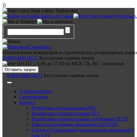
]]
Ваш город:
Хабаровск
Карта поставок
zakaz@rsm-mash.
Изготовление резервуаров и строительство резервуарных парко
8 (800) 600-18-22
Бесплатная горячая линия
ПН-ПТ с 8.00 до 17.00 по МСК СБ, ВС - выходные
Оставить запрос
8 (800) 600-18-22
Бесплатная горячая линия
О предприятии
Сертификаты
Каталог
Резервуары вертикальные РВС
Резервуары горизонтальные РГС
Резервуары горизонтальные подземные РГСП
Емкости подземные дренажные ЕП/ЕПП
Сосуды (газгольдеры) для хранения сжиженного
газа СУГ