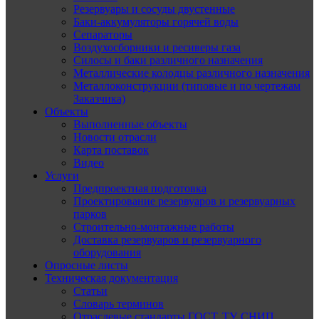
Резервуары и сосуды двустенные
Баки-аккумуляторы горячей воды
Сепараторы
Воздухосборники и ресиверы газа
Силосы и баки различного назначения
Металлические колодцы различного назначения
Металлоконструкции (типовые и по чертежам
Заказчика)
Объекты
Выполненные объекты
Новости отрасли
Карта поставок
Видео
Услуги
Предпроектная подготовка
Проектирование резервуаров и резервуарных
парков
Строительно-монтажные работы
Доставка резервуаров и резервуарного
оборудования
Опросные листы
Техническая документация
Статьи
Словарь терминов
Отраслевые стандарты ГОСТ, ТУ, СНИП