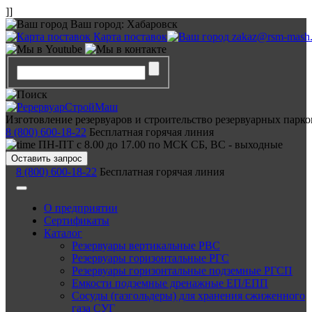
]]
Ваш город:
Хабаровск
Карта поставок
zakaz@rsm-mash.
Изготовление резервуаров и строительство резервуарных парко
8 (800) 600-18-22
Бесплатная горячая линия
ПН-ПТ с 8.00 до 17.00 по МСК СБ, ВС - выходные
Оставить запрос
8 (800) 600-18-22
Бесплатная горячая линия
О предприятии
Сертификаты
Каталог
Резервуары вертикальные РВС
Резервуары горизонтальные РГС
Резервуары горизонтальные подземные РГСП
Емкости подземные дренажные ЕП/ЕПП
Сосуды (газгольдеры) для хранения сжиженного
газа СУГ