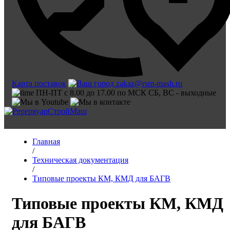
Карта поставок
zakaz@rsm-mash.ru
ПН-ПТ с 8.00 до 17.00 по МСК СБ, ВС - выходные
Главная
/
Техническая документация
/
Типовые проекты КМ, КМД для БАГВ
Типовые проекты КМ, КМД
для БАГВ