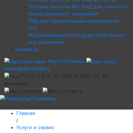
Типовые проекты КМ, КМД для силосов и
баков различного назначения
РКД для горизонтальных резервуаров
РГС
РКД резервуаров (сосудов) работающих
под давлением
Контакты
Карта поставок
zakaz@rsm-mash.ru
ПН-ПТ с 8.00 до 17.00 по МСК СБ, ВС -
выходные
Главная
/
Услуги и сервис