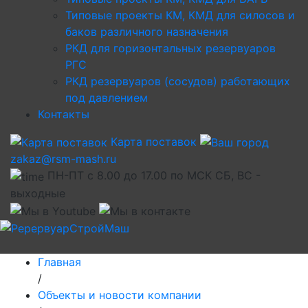
Типовые проекты КМ, КМД для силосов и
баков различного назначения
РКД для горизонтальных резервуаров
РГС
РКД резервуаров (сосудов) работающих
под давлением
Контакты
Карта поставок
zakaz@rsm-mash.ru
ПН-ПТ с 8.00 до 17.00 по МСК СБ, ВС -
выходные
Главная
/
Объекты и новости компании