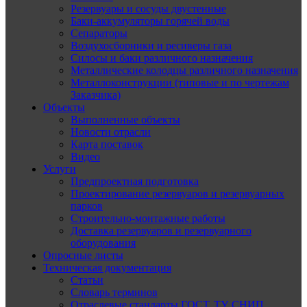
Резервуары и сосуды двустенные
Баки-аккумуляторы горячей воды
Сепараторы
Воздухосборники и ресиверы газа
Силосы и баки различного назначения
Металлические колодцы различного назначения
Металлоконструкции (типовые и по чертежам
Заказчика)
Объекты
Выполненные объекты
Новости отрасли
Карта поставок
Видео
Услуги
Предпроектная подготовка
Проектирование резервуаров и резервуарных
парков
Строительно-монтажные работы
Доставка резервуаров и резервуарного
оборудования
Опросные листы
Техническая документация
Статьи
Словарь терминов
Отраслевые стандарты ГОСТ, ТУ, СНИП