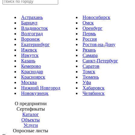
Астрахань
Новосибирск
Барнаул
Омск
Владивосток
Оренбург
Волгоград
Пермь
Воронеж
Россия
Екатеринбург
Ростов-на-Дону
Ижевск
Рязань
Иркутск
Самара
Казань
Санкт-Петербург
Кемерово
Саратов
Краснодар
Томск
Красноярск
Тюмень
Москва
Уфа
Нижний Новгород
Хабаровск
Новокузнецк
Челябинск
О предприятии
Сертификаты
Каталог
Объекты
Услуги
Опросные листы