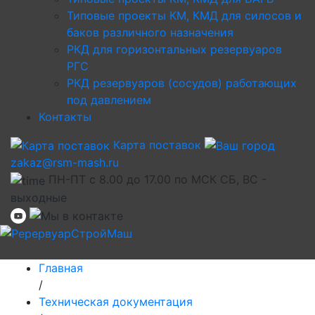
Типовые проекты КМ, КМД для силосов и
баков различного назначения
РКД для горизонтальных резервуаров
РГС
РКД резервуаров (сосудов) работающих
под давлением
Контакты
Карта поставок
zakaz@rsm-mash.ru
ПН-ПТ с 8.00 до 17.00 по МСК СБ, ВС -
выходные
Главная
/
Техническая документация