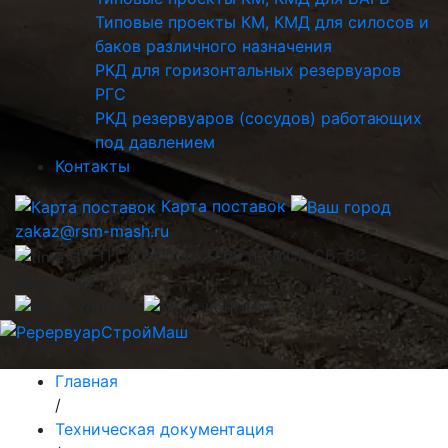
Типовые проекты КМ, КМД для силосов и
баков различного назначения
РКД для горизонтальных резервуаров
РГС
РКД резервуаров (сосудов) работающих
под давлением
Контакты
Карта поставок
zakaz@rsm-mash.ru
ПН-ПТ с 8.00 до 17.00 по МСК СБ, ВС -
выходные
Главная
/
Техническая документация