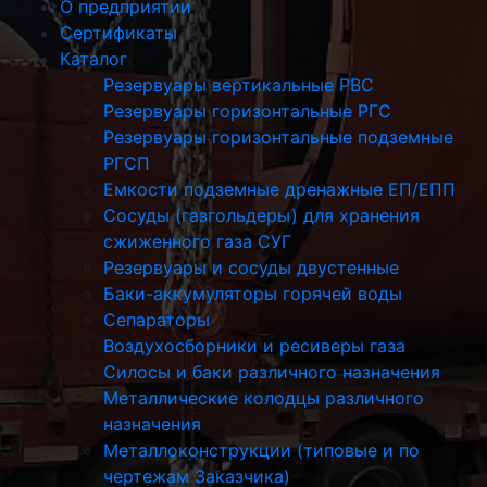
О предприятии
Сертификаты
Каталог
Резервуары вертикальные РВС
Резервуары горизонтальные РГС
Резервуары горизонтальные подземные
РГСП
Емкости подземные дренажные ЕП/ЕПП
Сосуды (газгольдеры) для хранения
сжиженного газа СУГ
Резервуары и сосуды двустенные
Баки-аккумуляторы горячей воды
Сепараторы
Воздухосборники и ресиверы газа
Силосы и баки различного назначения
Металлические колодцы различного
назначения
Металлоконструкции (типовые и по
чертежам Заказчика)