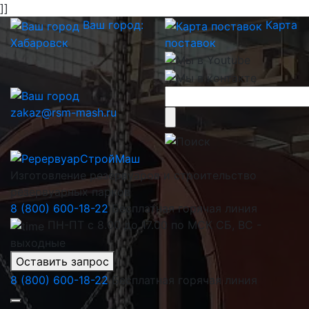
]]
Ваш город:
Карта
Хабаровск
поставок
zakaz@rsm-mash.ru
Изготовление резервуаров и строительство
резервуарных парков
8 (800) 600-18-22
Бесплатная горячая линия
ПН-ПТ с 8.00 до 17.00 по МСК СБ, ВС -
выходные
Оставить запрос
8 (800) 600-18-22
Бесплатная горячая линия