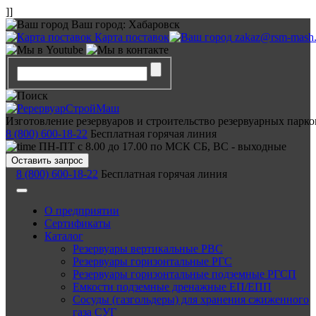
]]
Ваш город:
Хабаровск
Карта поставок
zakaz@rsm-mash.
Изготовление резервуаров и строительство резервуарных парко
8 (800) 600-18-22
Бесплатная горячая линия
ПН-ПТ с 8.00 до 17.00 по МСК СБ, ВС - выходные
Оставить запрос
8 (800) 600-18-22
Бесплатная горячая линия
О предприятии
Сертификаты
Каталог
Резервуары вертикальные РВС
Резервуары горизонтальные РГС
Резервуары горизонтальные подземные РГСП
Емкости подземные дренажные ЕП/ЕПП
Сосуды (газгольдеры) для хранения сжиженного
газа СУГ