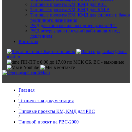
Типовые проекты КМ, КМД для РВС
Типовые проекты КМ, КМД для БАГВ
Типовые проекты КМ, КМД для силосов и баков
различного назначения
РКД для горизонтальных резервуаров РГС
РКД резервуаров (сосудов) работающих под
давлением
Контакты
Карта поставок
zakaz@rsm-
mash.ru
ПН-ПТ с 8.00 до 17.00 по МСК СБ, ВС - выходные
Главная
/
Техническая документация
/
Типовые проекты КМ, КМД для РВС
/
Типовой проект на РВС-2000