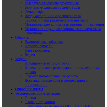
Резервуары и сосуды двустенные
Баки-аккумуляторы горячей воды
Сепараторы
Воздухосборники и ресиверы газа
Силосы и баки различного назначения
Металлические колодцы различного назначения
Металлоконструкции (типовые и по чертежам
Заказчика)
Объекты
Выполненные объекты
Новости отрасли
Карта поставок
Видео
Услуги
Предпроектная подготовка
Проектирование резервуаров и резервуарных
парков
Строительно-монтажные работы
Доставка резервуаров и резервуарного
оборудования
Опросные листы
Техническая документация
Статьи
Словарь терминов
Отраслевые стандарты ГОСТ, ТУ, СНИП