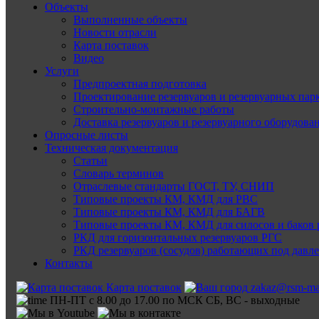
Объекты
Выполненные объекты
Новости отрасли
Карта поставок
Видео
Услуги
Предпроектная подготовка
Проектирование резервуаров и резервуарных пар
Строительно-монтажные работы
Доставка резервуаров и резервуарного оборудова
Опросные листы
Техническая документация
Статьи
Словарь терминов
Отраслевые стандарты ГОСТ, ТУ, СНИП
Типовые проекты КМ, КМД для РВС
Типовые проекты КМ, КМД для БАГВ
Типовые проекты КМ, КМД для силосов и баков 
РКД для горизонтальных резервуаров РГС
РКД резервуаров (сосудов) работающих под давл
Контакты
Карта поставок
zakaz@rsm-ma
ПН-ПТ с 8.00 до 17.00 по МСК СБ, ВС - выходные