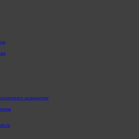
ков
ния
различного назначения
ением
sh.ru