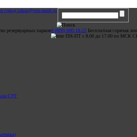
zakaz@rsm-mash.ru
тво резервуарных парков
8 (800) 600-18-22
Бесплатная горячая ли
ПН-ПТ с 8.00 до 17.00 по МСК С
газа СУГ
азчика)