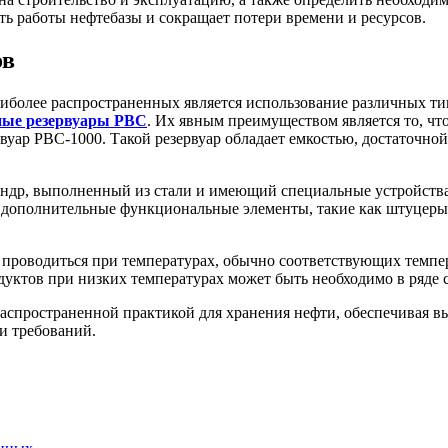
ь работы нефтебазы и сокращает потери времени и ресурсов.
ов
иболее распространенных является использование различных тип
ные резервуары РВС
. Их явным преимуществом является то, чт
вуар РВС-1000. Такой резервуар обладает емкостью, достаточно
ндр, выполненный из стали и имеющий специальные устройства 
 дополнительные функциональные элементы, такие как штуцеры 
 проводиться при температурах, обычно соответствующих темпе
дуктов при низких температурах может быть необходимо в ряде с
распространенной практикой для хранения нефти, обеспечивая в
и требований.