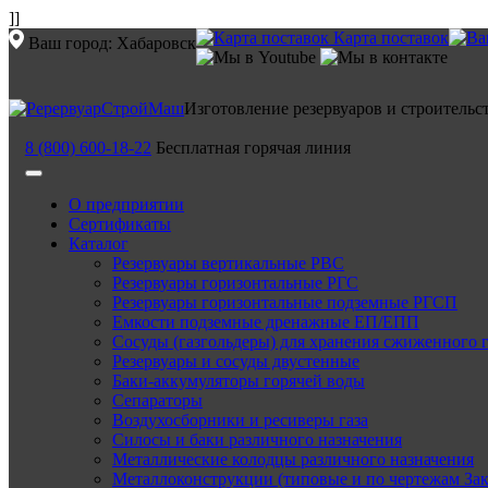
]]
Карта поставок
Ваш город:
Хабаровск
Изготовление резервуаров и строительс
8 (800) 600-18-22
Бесплатная горячая линия
О предприятии
Сертификаты
Каталог
Резервуары вертикальные РВС
Резервуары горизонтальные РГС
Резервуары горизонтальные подземные РГСП
Емкости подземные дренажные ЕП/ЕПП
Сосуды (газгольдеры) для хранения сжиженного 
Резервуары и сосуды двустенные
Баки-аккумуляторы горячей воды
Сепараторы
Воздухосборники и ресиверы газа
Силосы и баки различного назначения
Металлические колодцы различного назначения
Металлоконструкции (типовые и по чертежам Зак