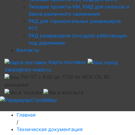
Типовые проекты КМ, КМД для силосов и
баков различного назначения
РКД для горизонтальных резервуаров
РГС
РКД резервуаров (сосудов) работающих
под давлением
Контакты
Карта поставок
zakaz@rsm-mash.ru
ПН-ПТ с 8.00 до 17.00 по МСК СБ, ВС -
выходные
Главная
/
Техническая документация