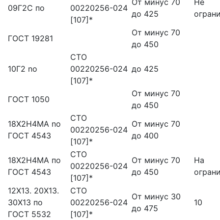
От минус 70
Не
09Г2С пo
00220256-024
до 425
огран
[107]*
От минус 70
ГОСТ 19281
до 450
СТО
10Г2 no
00220256-024
до 425
[107]*
От минус 70
ГОСТ 1050
до 450
СТО
18X2H4MA no
От минус 70
00220256-024
ГОСТ 4543
до 400
[107]*
СТО
18Х2Н4МА по
От минус 70
На
00220256-024
ГОСТ 4543
до 450
огран
[107]*
12X13. 20X13.
СТО
От минус 30
30X13 по
00220256-024
10
до 475
ГОСТ 5532
[107]*