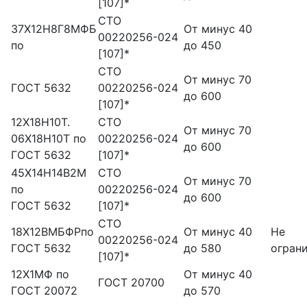
[107]*
СТО
37Х12Н8Г8МФБ
От минус 40
00220256-024
по
до 450
[107]*
СТО
От минус 70
ГОСТ 5632
00220256-024
до 600
[107]*
12Х18Н10Т.
СТО
От минус 70
06Х18Н10Т по
00220256-024
до 600
ГОСТ 5632
[107]*
45Х14Н14В2М
СТО
От минус 70
по
00220256-024
до 600
ГОСТ 5632
[107]*
СТО
18Х12ВМБФРпо
От минус 40
Не
00220256-024
ГОСТ 5632
до 580
огран
[107]*
12X1МФ по
От минус 40
ГОСТ 20700
ГОСТ 20072
до 570