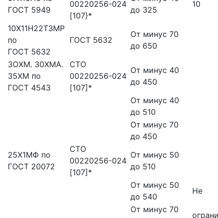
00220256-024
10
ГОСТ 5949
до 325
[107}*
10Х11Н22ТЗМР
От минус 70
по
ГОСТ 5632
до 650
ГОСТ 5632
ЗОХМ. 30ХМА.
СТО
От минус 40
35ХМ по
00220256-024
до 450
ГОСТ 4543
[107]*
От минус 40
до 510
От минус 70
до 450
СТО
25X1МФ по
От минус 50
00220256-024
ГОСТ 20072
до 510
[107]*
От минус 50
Не
до 540
От минус 70
огран