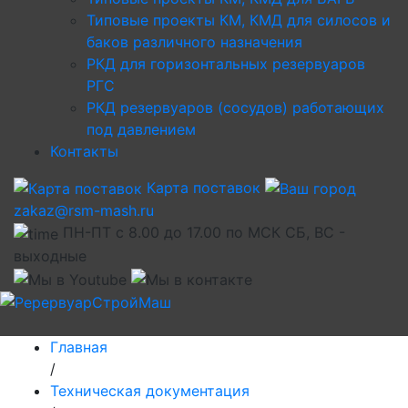
Типовые проекты КМ, КМД для силосов и
баков различного назначения
РКД для горизонтальных резервуаров
РГС
РКД резервуаров (сосудов) работающих
под давлением
Контакты
Карта поставок
zakaz@rsm-mash.ru
ПН-ПТ с 8.00 до 17.00 по МСК СБ, ВС -
выходные
Главная
/
Техническая документация