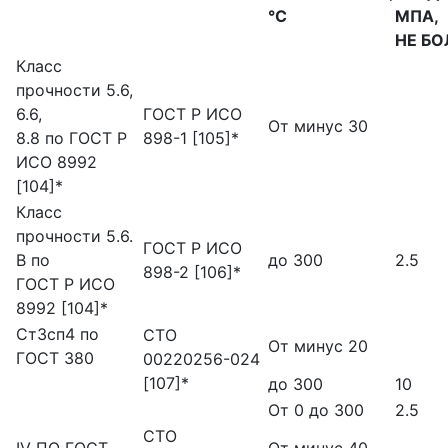
°С
МПА,
НЕ БО
Класс
прочности 5.6,
6.6,
ГОСТ Р ИСО
От минус 30
8.8 по ГОСТ Р
898-1 [105]*
ИСО 8992
[104]*
Класс
прочности 5.6.
ГОСТ Р ИСО
В по
до 300
2.5
898-2 [106]*
ГОСТ Р ИСО
8992 [104]*
СтЗсп4 по
СТО
От минус 20
ГОСТ 380
00220256-024
[107]*
до 300
10
От 0 до 300
2.5
СТО