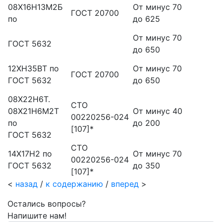
08Х16Н1ЗМ2Б
От минус 70
ГОСТ 20700
по
до 625
От минус 70
ГОСТ 5632
до 650
12ХН35ВТ по
От минус 70
ГОСТ 20700
ГОСТ 5632
до 650
08Х22Н6Т.
СТО
08Х21Н6М2Т
От минус 40
00220256-024
по
до 200
[107]*
ГОСТ 5632
СТО
14Х17Н2 по
От минус 70
00220256-024
ГОСТ 5632
до 350
[107]*
<
назад
/
к содержанию
/
вперед
>
Остались вопросы?
Напишите нам!