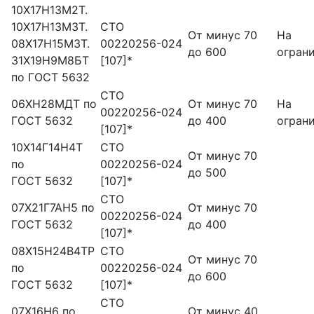
10Х17Н13М2Т.
10X17H13M3T.
СТО
От минус 70
На
08Х17Н15МЗТ.
00220256-024
до 600
огран
31Х19Н9М8БТ
[107]*
по ГОСТ 5632
СТО
06ХН28МДТ по
От минус 70
На
00220256-024
ГОСТ 5632
до 400
огран
[107]*
10Х14Г14Н4Т
СТО
От минус 70
по
00220256-024
до 500
ГОСТ 5632
[107]*
СТО
07X21Г7АН5 по
От минус 70
00220256-024
ГОСТ 5632
до 400
[107]*
08Х15Н24В4ТР
СТО
От минус 70
по
00220256-024
до 600
ГОСТ 5632
[107]*
СТО
07Х16Н6 по
От минус 40