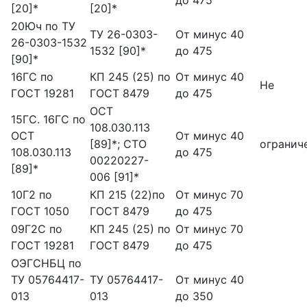
до 475
[20]*
[20]*
20Юч по ТУ
ТУ 26-0303-
От минус 40
26-0303-1532
1532 [90]*
до 475
[90]*
16ГС по
КП 245 (25) по
От минус 40
Не
ГОСТ 19281
ГОСТ 8479
до 475
ОСТ
15ГС. 16ГС по
108.030.113
ОСТ
От минус 40
[89]*; СТО
огранич
108.030.113
до 475
00220227-
[89]*
006 [91]*
10Г2 по
КП 215 (22)по
От минус 70
ГОСТ 1050
ГОСТ 8479
до 475
09Г2С по
КП 245 (25) по
От минус 70
ГОСТ 19281
ГОСТ 8479
до 475
ОЭГСНБЦ по
ТУ 05764417-
ТУ 05764417-
От минус 40
013
013
до 350