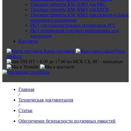
Типовые проекты КМ, КМД для РВС
Типовые проекты КМ, КМД для БАГВ
Типовые проекты КМ, КМД для силосов и баков
различного назначения
РКД для горизонтальных резервуаров РГС
РКД резервуаров (сосудов) работающих под
давлением
Контакты
Карта поставок
zakaz@rsm-
mash.ru
ПН-ПТ с 8.00 до 17.00 по МСК СБ, ВС - выходные
Главная
/
Техническая документация
/
Статьи
/
Обеспечение безопасности подземных емкостей