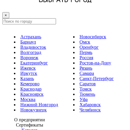
×
Астрахань
Новосибирск
Барнаул
Омск
Владивосток
Оренбург
Волгоград
Пермь
Воронеж
Россия
Екатеринбург
Ростов-на-Дону
Ижевск
Рязань
Иркутск
Самара
Казань
Санкт-Петербург
Кемерово
Саратов
Краснодар
Томск
Красноярск
Тюмень
Москва
Уфа
Нижний Новгород
Хабаровск
Новокузнецк
Челябинск
О предприятии
Сертификаты