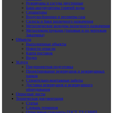
Резервуары и сосуды двустенные
Баки-аккумуляторы горячей воды
Сепараторы
Воздухосборники и ресиверы газа
Силосы и баки различного назначения
Металлические колодцы различного назначения
Металлоконструкции (типовые и по чертежам
Заказчика)
Объекты
Выполненные объекты
Новости отрасли
Карта поставок
Видео
Услуги
Предпроектная подготовка
Проектирование резервуаров и резервуарных
парков
Строительно-монтажные работы
Доставка резервуаров и резервуарного
оборудования
Опросные листы
Техническая документация
Статьи
Словарь терминов
Отраслевые стандарты ГОСТ, ТУ, СНИП