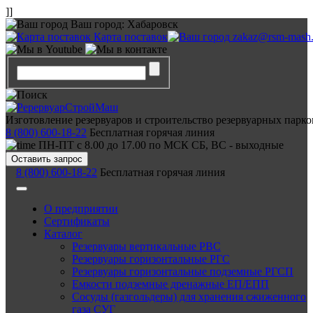
]]
Ваш город:
Хабаровск
Карта поставок
zakaz@rsm-mash.
Изготовление резервуаров и строительство резервуарных парко
8 (800) 600-18-22
Бесплатная горячая линия
ПН-ПТ с 8.00 до 17.00 по МСК СБ, ВС - выходные
Оставить запрос
8 (800) 600-18-22
Бесплатная горячая линия
О предприятии
Сертификаты
Каталог
Резервуары вертикальные РВС
Резервуары горизонтальные РГС
Резервуары горизонтальные подземные РГСП
Емкости подземные дренажные ЕП/ЕПП
Сосуды (газгольдеры) для хранения сжиженного
газа СУГ