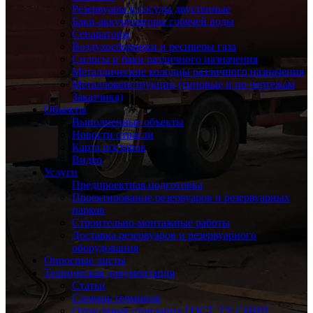
Резервуары и сосуды двустенные
Баки-аккумуляторы горячей воды
Сепараторы
Воздухосборники и ресиверы газа
Силосы и баки различного назначения
Металлические колодцы различного назначения
Металлоконструкции (типовые и по чертежам
Заказчика)
Объекты
Выполненные объекты
Новости отрасли
Карта поставок
Видео
Услуги
Предпроектная подготовка
Проектирование резервуаров и резервуарных
парков
Строительно-монтажные работы
Доставка резервуаров и резервуарного
оборудования
Опросные листы
Техническая документация
Статьи
Словарь терминов
Отраслевые стандарты ГОСТ, ТУ, СНИП