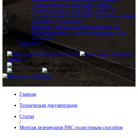
Типовые проекты КМ, КМД для РВС
Типовые проекты КМ, КМД для БАГВ
Типовые проекты КМ, КМД для силосов и баков
различного назначения
РКД для горизонтальных резервуаров РГС
РКД резервуаров (сосудов) работающих под
давлением
Контакты
Карта поставок
zakaz@rsm-
mash.ru
ПН-ПТ с 8.00 до 17.00 по МСК СБ, ВС - выходные
Главная
/
Техническая документация
/
Статьи
/
Монтаж резервуаров РВС полистовым способом