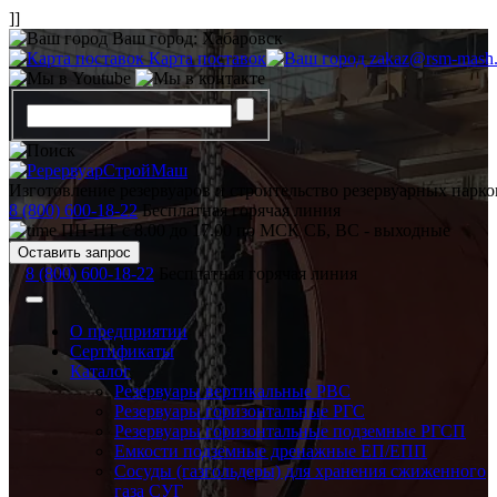
]]
Ваш город:
Хабаровск
Карта поставок
zakaz@rsm-mash.
Изготовление резервуаров и строительство резервуарных парко
8 (800) 600-18-22
Бесплатная горячая линия
ПН-ПТ с 8.00 до 17.00 по МСК СБ, ВС - выходные
Оставить запрос
8 (800) 600-18-22
Бесплатная горячая линия
О предприятии
Сертификаты
Каталог
Резервуары вертикальные РВС
Резервуары горизонтальные РГС
Резервуары горизонтальные подземные РГСП
Емкости подземные дренажные ЕП/ЕПП
Сосуды (газгольдеры) для хранения сжиженного
газа СУГ