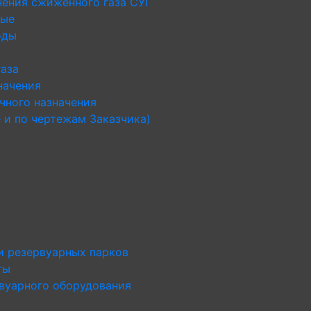
нения сжиженного газа СУГ
ные
оды
газа
начения
чного назначения
 и по чертежам Заказчика)
и резервуарных парков
ты
рвуарного оборудования