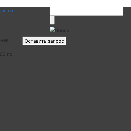
ash.ru
тная
Оставить запрос
.00 по