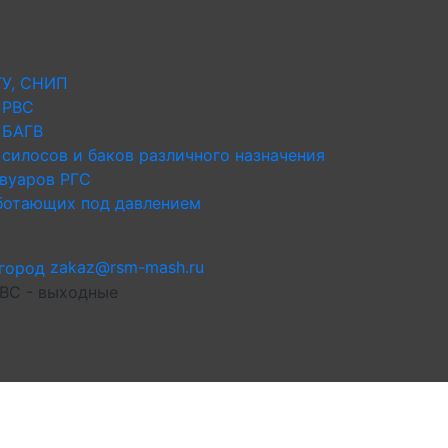
ТУ, СНИП
 РВС
 БАГВ
силосов и баков различного назначения
рвуаров РГС
аботающих под давлением
zakaz@rsm-mash.ru
 ВС - выходные