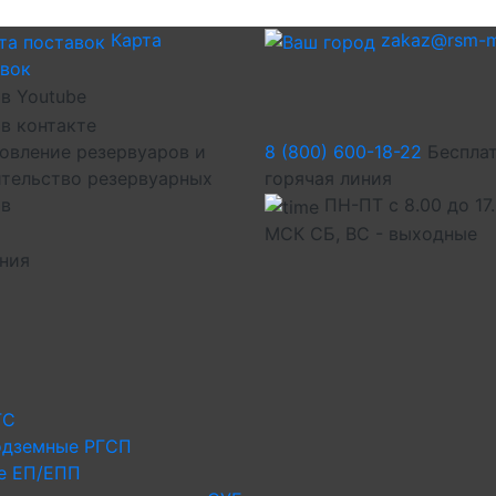
Карта
zakaz@rsm-m
авок
овление резервуаров и
8 (800) 600-18-22
Беспла
тельство резервуарных
горячая линия
ов
ПН-ПТ с 8.00 до 17
МСК СБ, ВС - выходные
иния
ГС
одземные РГСП
е ЕП/ЕПП