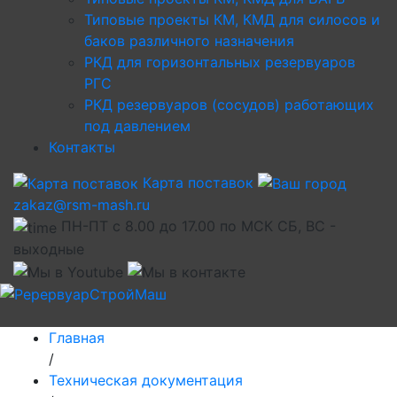
Типовые проекты КМ, КМД для силосов и
баков различного назначения
РКД для горизонтальных резервуаров
РГС
РКД резервуаров (сосудов) работающих
под давлением
Контакты
Карта поставок
zakaz@rsm-mash.ru
ПН-ПТ с 8.00 до 17.00 по МСК СБ, ВС -
выходные
Главная
/
Техническая документация