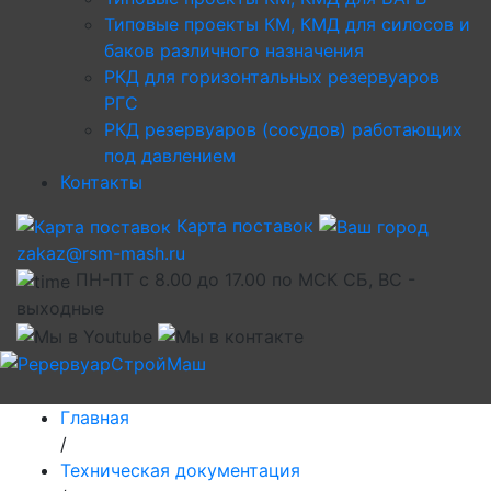
Типовые проекты КМ, КМД для силосов и
баков различного назначения
РКД для горизонтальных резервуаров
РГС
РКД резервуаров (сосудов) работающих
под давлением
Контакты
Карта поставок
zakaz@rsm-mash.ru
ПН-ПТ с 8.00 до 17.00 по МСК СБ, ВС -
выходные
Главная
/
Техническая документация