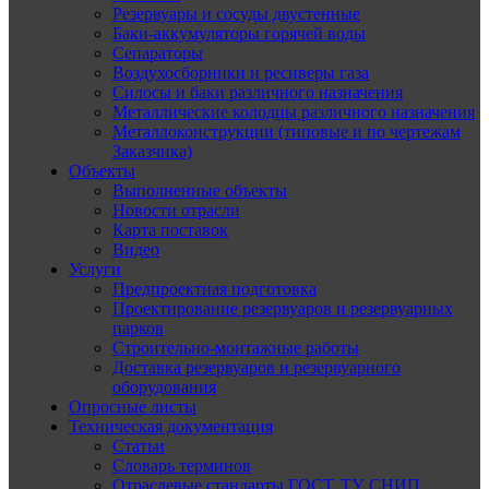
Резервуары и сосуды двустенные
Баки-аккумуляторы горячей воды
Сепараторы
Воздухосборники и ресиверы газа
Силосы и баки различного назначения
Металлические колодцы различного назначения
Металлоконструкции (типовые и по чертежам
Заказчика)
Объекты
Выполненные объекты
Новости отрасли
Карта поставок
Видео
Услуги
Предпроектная подготовка
Проектирование резервуаров и резервуарных
парков
Строительно-монтажные работы
Доставка резервуаров и резервуарного
оборудования
Опросные листы
Техническая документация
Статьи
Словарь терминов
Отраслевые стандарты ГОСТ, ТУ, СНИП