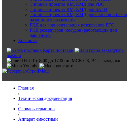
Типовые проекты КМ, КМД для РВС
Типовые проекты КМ, КМД для БАГВ
Типовые проекты КМ, КМД для силосов и баков
различного назначения
РКД для горизонтальных резервуаров РГС
РКД резервуаров (сосудов) работающих под
давлением
Контакты
Карта поставок
zakaz@rsm-
mash.ru
ПН-ПТ с 8.00 до 17.00 по МСК СБ, ВС - выходные
Главная
/
Техническая документация
/
Словарь терминов
/
Аппарат емкостный