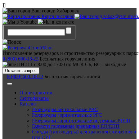
]]
Ваш город:
Хабаровск
Карта поставок
zakaz@rsm-mash.
Изготовление резервуаров и строительство резервуарных парко
8 (800) 600-18-22
Бесплатная горячая линия
ПН-ПТ с 8.00 до 17.00 по МСК СБ, ВС - выходные
Оставить запрос
8 (800) 600-18-22
Бесплатная горячая линия
О предприятии
Сертификаты
Каталог
Резервуары вертикальные РВС
Резервуары горизонтальные РГС
Резервуары горизонтальные подземные РГСП
Емкости подземные дренажные ЕП/ЕПП
Сосуды (газгольдеры) для хранения сжиженного
газа СУГ