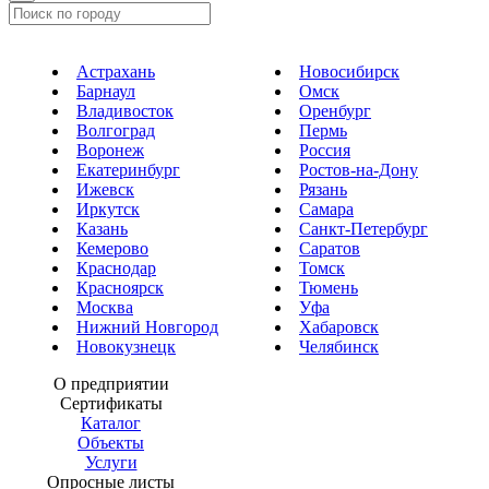
Астрахань
Новосибирск
Барнаул
Омск
Владивосток
Оренбург
Волгоград
Пермь
Воронеж
Россия
Екатеринбург
Ростов-на-Дону
Ижевск
Рязань
Иркутск
Самара
Казань
Санкт-Петербург
Кемерово
Саратов
Краснодар
Томск
Красноярск
Тюмень
Москва
Уфа
Нижний Новгород
Хабаровск
Новокузнецк
Челябинск
О предприятии
Сертификаты
Каталог
Объекты
Услуги
Опросные листы