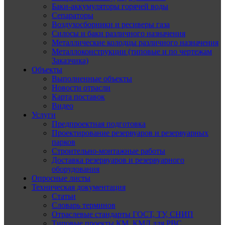
Баки-аккумуляторы горячей воды
Сепараторы
Воздухосборники и ресиверы газа
Силосы и баки различного назначения
Металлические колодцы различного назначения
Металлоконструкции (типовые и по чертежам
Заказчика)
Объекты
Выполненные объекты
Новости отрасли
Карта поставок
Видео
Услуги
Предпроектная подготовка
Проектирование резервуаров и резервуарных
парков
Строительно-монтажные работы
Доставка резервуаров и резервуарного
оборудования
Опросные листы
Техническая документация
Статьи
Словарь терминов
Отраслевые стандарты ГОСТ, ТУ, СНИП
Типовые проекты КМ, КМД для РВС