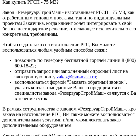
Как купить РГСП - 75 М3?
Завод «РезервуарСтройМаш» изготавливает РГСП - 75 М3, как
отработанным типовым проектам, так и по индивидуальным
проектам Заказчика, когда клиент хочет интегрировать в свой
бизнес нестандартное решение, отвечающее исключительно его
конкретным, требованиям.
Чтобы создать заказ на изготовление РГС, Вы можете
воспользоваться любым удобным способом связи:
позвонить по телефону бесплатной горячей линии 8 (800)
600-18-22;
отправить запрос или заполненный опросный лист на
электронную почту
zakaz@rsm-mash.ru
;
воспользоваться формой "Заказать обратный звонок",
указать контактные данные Вашего предприятия и
специалисты завода «РезервуарСтройМаш» свяжутся с В
в течение суток.
В рамках сотрудничества с заводом «РезервуарСтройМаш», кр
заказа на изготовление РГС, Вы также можете воспользоваться
дополнительными услугами и/или укомплектовать заказ
дополнительным оборудованием.
Завод «РезервуарСтройМаш» предлагает комплексный подход 