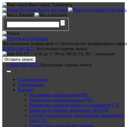
Ваш город:
Хабаровск
Карта поставок
zakaz@rsm-mash.
Изготовление резервуаров и строительство резервуарных парко
8 (800) 600-18-22
Бесплатная горячая линия
ПН-ПТ с 8.00 до 17.00 по МСК СБ, ВС - выходные
Оставить запрос
8 (800) 600-18-22
Бесплатная горячая линия
О предприятии
Сертификаты
Каталог
Резервуары вертикальные РВС
Резервуары горизонтальные РГС
Резервуары горизонтальные подземные РГСП
Емкости подземные дренажные ЕП/ЕПП
Сосуды (газгольдеры) для хранения сжиженного
газа СУГ
Резервуары и сосуды двустенные