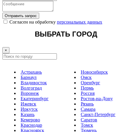
Отправить запрос
Cогласен на обработку
персональных данных
ВЫБРАТЬ ГОРОД
×
Астрахань
Новосибирск
Барнаул
Омск
Владивосток
Оренбург
Волгоград
Пермь
Воронеж
Россия
Екатеринбург
Ростов-на-Дону
Ижевск
Рязань
Иркутск
Самара
Казань
Санкт-Петербург
Кемерово
Саратов
Краснодар
Томск
Красноярск
Тюмень