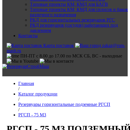
Типовые проекты КМ, КМД для БАГВ
Типовые проекты КМ, КМД для силосов и баков
различного назначения
РКД для горизонтальных резервуаров РГС
РКД резервуаров (сосудов) работающих под
давлением
Контакты
Карта поставок
zakaz@rsm-
mash.ru
ПН-ПТ с 8.00 до 17.00 по МСК СБ, ВС - выходные
Главная
/
Каталог продукции
/
Резервуары горизонтальные подземные РГСП
/
РГСП - 75 М3
РГСП - 75 М3 ПОДЗЕМНЫ