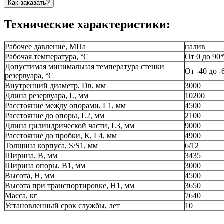
Как заказать?
Технические характеристики:
Рабочее давление, МПа
налив
Рабочая температура, °С
От 0 до 90
Допустимая минимальная температура стенки
От -40 до -
резервуара, °С
Внутренний диаметр, Dв, мм
3000
Длина резервуара, L, мм
10200
Расстояние между опорами, L1, мм
4500
Расстояние до опоры, L2, мм
2100
Длина цилиндрической части, L3, мм
9000
Расстояние до пробки, К, L4, мм
4900
Толщина корпуса, S/S1, мм
6/12
Ширина, В, мм
3435
Ширина опоры, В1, мм
3000
Высота, Н, мм
4500
Высота при транспортировке, Н1, мм
3650
Масса, кг
7640
Установленный срок службы, лет
10